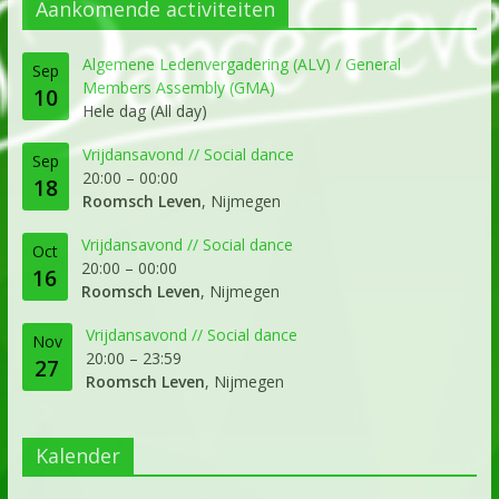
Aankomende activiteiten
Algemene Ledenvergadering (ALV) / General
Sep
Members Assembly (GMA)
10
Hele dag (All day)
Vrijdansavond // Social dance
Sep
20:00
–
00:00
18
Roomsch Leven
, Nijmegen
Vrijdansavond // Social dance
Oct
20:00
–
00:00
16
Roomsch Leven
, Nijmegen
Vrijdansavond // Social dance
Nov
20:00
–
23:59
27
Roomsch Leven
, Nijmegen
Kalender